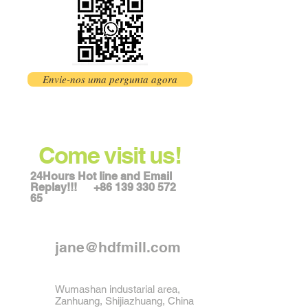
Envie-nos uma pergunta agora
Come visit us!
24Hours Hot line and Email
Replay!!!
+86 139 330 572
65
jane@hdfmill.com
Wumashan industarial area,
Zanhuang, Shijiazhuang, China