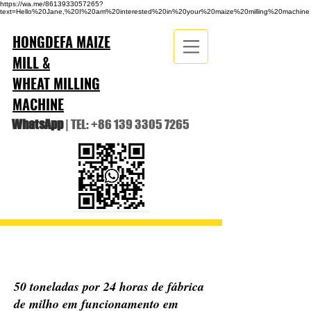
https://wa.me/8613933057265?
text=Hello%20Jane,%20I%20am%20interested%20in%20your%20maize%20milling%20machine
HONGDEFA MAIZE
MILL &
WHEAT MILLING
MACHINE
WhatsApp
| TEL:
+86 139 3305 7265
50 toneladas por 24 horas de fábrica
de milho em funcionamento em